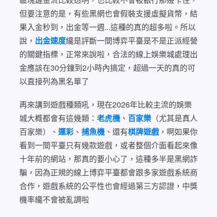
但要注意的是，有些黑網也會假裝支援虛擬貨幣，結
果入金秒到，出金等一週...這種的真的超多啦。所以
說，
出金速度
纔是評斷一間博弈平臺是不是正派經營
的關鍵指標，正常來說啦，合法的線上娛樂城處理出
金應該在30分鐘到2小時內搞定，超過一天的真的可
以直接列為黑名單了
再來講到遊戲種類吼，現在2026年比較主流的娛樂
城大概都會有這幾類：
老虎機
、
百家樂
（尤其是真人
百家樂）、
運彩
、
捕魚機
、還有
棋牌遊戲
，啊如果你
看到一間平臺只有幾款遊戲，或者整個介面看起來像
十年前的網站，那真的要小心了，這種多半是黑網詐
騙，因為正規的線上博弈平臺都會跟多家遊戲系統商
合作，遊戲系統的公平性也會經過第三方認證，中獎
機率纔不會被亂調啦