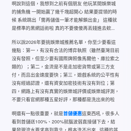
啊說到這個，我想到之前有個朋友 他玩某間娛樂城
的捕魚機 一開始贏了幾千塊超開心 結果要提領的時
候 系統跳出「需再儲值一筆才能解鎖出金」 這種就
是標準的黑網話術啦 真的不要傻傻再丟錢進去欸...
所以說2026年要挑娛樂城推薦名單，你至少要看這
幾點：第一，有沒有合法的博弈執照（雖然臺灣目前
沒有發照，但至少要有國際牌照像馬爾他、庫拉索之
類的）；第二，金流是不是走加密貨幣或第三方支
付，而且出金速度要快；第三，遊戲系統的公平性有
沒有經過認證，還有資安加密技術有沒有到位；第
四，網路上有沒有真實的娛樂城評價或娛樂城評測，
不要只看官網那種五星好評，那種都是洗出來的啦
啊還有一點很重要，就是
首儲優惠
這東西吼，很多人
看到首儲送100%、200%就腦波弱直接儲下去，結
果發現流水要求高到靠北，根本洗不出來...這種的其