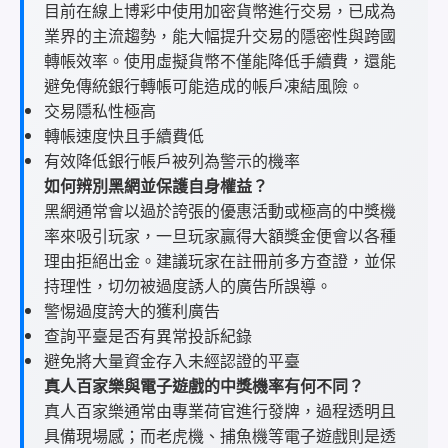
目前在線上博彩中使用加密貨幣進行交易，已成為
業界的主流趨勢，能大幅提升交易的隱密性與跨國
轉帳效率。使用虛擬貨幣不僅能降低手續費，還能
避免傳統銀行轉帳可能造成的帳戶凍結風險。
交易隱私性極高
轉帳速度快且手續費低
有效降低銀行帳戶被列為警示的機率
如何辨別黑網並保護自身權益？
黑網通常會以過於誇張的優惠活動或極高的中獎機
率來吸引玩家，一旦玩家贏得大額獎金便會以各種
理由拒絕出金。建議玩家在註冊前多方查證，並保
持理性，切勿被過度誘人的廣告所誤導。
警惕過度誇大的獲利廣告
查詢平臺是否有異常投訴紀錄
避免將大量資金存入未經認證的平臺
真人百家樂與電子遊戲的中獎機率有何不同？
真人百家樂通常由專業荷官進行發牌，過程透明且
具備現場感；而老虎機、捕魚機等電子遊戲則是透