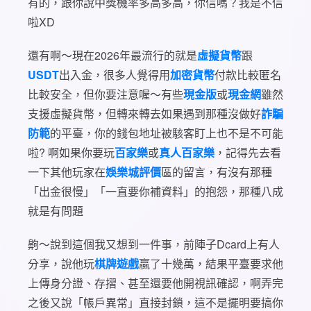
有的，跟你說中獎機率多高多高，你信嗎？我是不信
啦XD
還有啊～現在2026年最流行的就是
虛擬貨幣
跟
USDT
出入金，很多人覺得用
加密貨幣
付款比較匿名
比較安全，但你要注意喔～有些
現金版
或
現金網
雖然
支援虛擬貨幣，但轉來轉去如果遇到那種沒做好
詐騙
防範
的平臺，你的錢包地址被駭客盯上也不是不可能
啦? 啊如果你要玩
百家樂
或
真人百家樂
，記得先去看
一下其他玩家在
娛樂城評價
區的留言，有沒有那種
「出金很慢」「一直要你補資料」的抱怨，那種八成
就是有問題
齁～說到這個我又想到一件事，前陣子Dcard上有人
分享，說他玩
棋牌遊戲
贏了十幾萬，結果平臺要求他
上傳身分證、存摺、甚至還要他開視訊確認，啊弄完
之後又說「帳戶異常」直接封鎖，這不是擺明要搞你