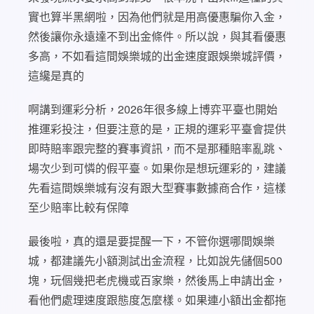
實也算半黑網啦，因為他們就是用高優惠騙你入金，
然後讓你永遠達不到出金條件。所以說，與其看優惠
多高，不如看這間娛樂城的出金速度跟娛樂城評價，
這纔是真的
啊講到運彩分析，2026年很多線上博弈平臺也開始
推運彩投注，但要注意的是，正規的運彩平臺會提供
即時賠率跟完整的賽事資訊，而不是那種賠率亂跳、
場次少到可憐的假平臺。如果你是想玩運彩的，建議
先看這間娛樂城有沒有跟大型賽事數據商合作，這樣
至少賠率比較有保障
最後啦，真的還是要提醒一下，不管你選哪間娛樂
城，都建議先小額測試出金流程，比如說先儲個500
塊，玩個幾把老虎機或百家樂，然後馬上申請出金，
看他們處理速度跟態度怎麼樣。如果連小額出金都拖