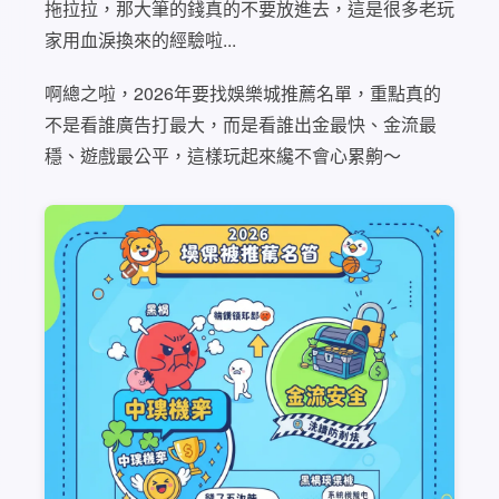
拖拉拉，那大筆的錢真的不要放進去，這是很多老玩
家用血淚換來的經驗啦...
啊總之啦，2026年要找娛樂城推薦名單，重點真的
不是看誰廣告打最大，而是看誰出金最快、金流最
穩、遊戲最公平，這樣玩起來纔不會心累齁～