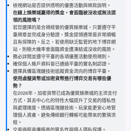
檢視網站是否提供透明的優惠活動與條款說明。
在線上娛樂城贏得的獎金，會面臨被沒收或無法提
領的風險嗎？
若您選擇的是合規經營的優質娛樂城，只要遵守平
臺規章並完成身分驗證，獎金提領通常是非常順暢
且有保障的。反之，若使用缺乏監管的地下博弈網
站，則極大機率會面臨資金遭凍結或沒收的風險。
務必詳閱並遵守平臺的各項優惠活動使用規則。
確保個人帳戶資料皆已通過平臺的實名制認證。
選擇具備區塊鏈技術追蹤資金流向的博弈平臺。
使用虛擬貨幣或加密貨幣進行博弈交易有哪些優
勢？
在2026年，加密貨幣已成為優質娛樂城的主流支付
方式，其去中心化的特性大幅提升了交易的隱私性
與處理速度。透過區塊鏈技術，玩家能更安心地管
理個人資產，避免傳統銀行轉帳可能帶來的繁瑣流
程。
交易過程具備極高的匿名性與個人隱私保護。