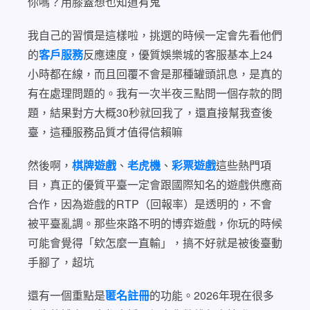
你嗎？用膝蓋想也知道有鬼
我自己的習慣是這樣啦，挑選的時候一定會先看他們
的
客戶服務
反應速度，優質娛樂城的客服基本上24
小時都在線，而且回覆不會是那種罐頭訊息，是真的
有在處理問題的。我有一次半夜三點問一個存款的問
題，結果對方大概30秒就回我了，還直接幫我查後
臺，這種服務品質才值得信賴嘛
然後啊，
棋牌遊戲
、
老虎機
、
彩票遊戲
這些熱門項
目，真正的優質平臺一定會跟國際知名的遊戲供應商
合作，因為遊戲的RTP（回報率）是透明的，不會
被平臺亂調。那些來路不明的博弈遊戲，你玩的時候
可能會覺得「欸怎麼一直輸」，搞不好就是被後臺動
手腳了，超坑
還有一個重點是
匿名註冊
的功能。2026年現在很多