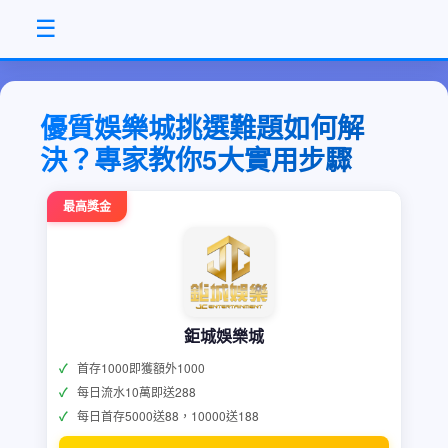
☰
優質娛樂城挑選難題如何解
決？專家教你5大實用步驟
最高獎金
鉅城娛樂城
首存1000即獲額外1000
每日流水10萬即送288
每日首存5000送88，10000送188