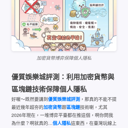
加密貨幣博弈保障個人隱私
優質娛樂城評測：利用加密貨幣與
區塊鏈技術保障個人隱私
好喔～既然要講到
優質娛樂城評測
，那真的不能不提
最近幾年超夯的
加密貨幣
跟
區塊鏈
技術喇，尤其
2026年現在，一堆博弈平臺都在推這個，啊你問我
為什麼？啊就真的…
個人隱私
這東西，在臺灣玩線上