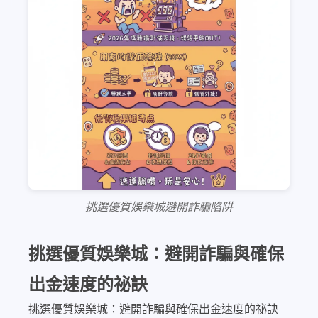
挑選優質娛樂城避開詐騙陷阱
挑選優質娛樂城：避開詐騙與確保
出金速度的祕訣
挑選優質娛樂城：避開詐騙與確保出金速度的祕訣