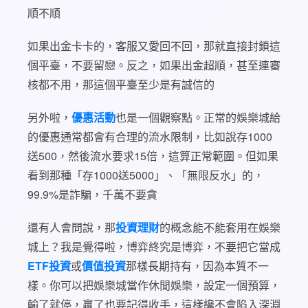
順不順
如果出金卡卡的，客服又愛回不回，那就直接封鎖這
個平臺，不要留戀。反之，如果出金超順，甚至連審
核都不用，那這個平臺至少是有誠信的
另外啦，
優惠活動
也是一個觀察點。正常的娛樂城給
的優惠通常都會有合理的流水限制，比如說存1000
送500，然後流水要求15倍，這算正常範圍。但如果
看到那種「存1000送5000」、「無限反水」的，
99.9%是詐騙，千萬不要貪
還有人會問說，那
投資理財
的概念能不能套用在娛樂
城上？我是覺得啦，博弈終究是博弈，不要把它當成
ETF投資
或
價值投資
那樣長期持有，因為本質不一
樣。你可以把娛樂城當作休閒娛樂，設定一個預算，
輸了就停，贏了也要記得收手，這樣纔不會陷入深淵