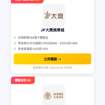
JP大獎娛樂城
註冊即贈388電子體驗金
新會員30天內儲值10000送888，50000送1888
新會員儲值1000送1000
立即體驗 →
優惠更新日期: 2026-08-06 *仍有效
體驗金送168